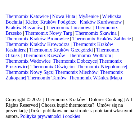
Thermomix Katowice |
Nowa Huta
|
Myślenice
|
Wieliczka
|
Bochnia
|
Kielce
|
Kraków Podgórze
|
Kraków Kurdwanów
|
Kraków Bieżanów
|
Thermomix Limanowa
|
Thermomix
Brzesko
|
Thermomix Nowy Targ
|
Thermomix Skawina
|
Thermomix Kraków Bronowice
|
Thermomix Kraków Zabłocie
|
Thermomix Kraków Krowodrza
|
Thermomix Kraków
Kazimierz
|
Thermomix Kraków Grzegórzki
|
Thermomix
Olkusz
|
Thermomix Rzeszów |
Thermomix Wolbrom
|
Thermomix Wadowice
|
Thermomix Dobczyce|
Thermomix
Proszowice
|
Thermomix Oświęcim|
Thermomix Niepołomice|
Thermomix Nowy Sącz|
Thermomix Miechów|
Thermomix
Zakopane|
Thermomix Tarnów|
Thermomix Wiśnicz
|
Mapa
Copyright © 2022 | Thermomix Kraków | Dolores Cooking | All
Rights Reserved | Chcesz kupić thermomixa? Umów się na
prezentację |Treści publikowane na stronie są opiniami własnymi
autora.
Polityka prywatności i cookies