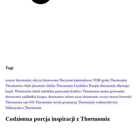
Tagi
czarny thermomix
edycja limitowana
Naczynie kamionkowe TOM gratis Thermomix
Thermomix chleb pieczenie chleba
Thermomix Cookidoo Przepis
thermomix dlaczego
kupić
Thermomix dzień naleśnika gotowanie kraków
Thermomix mama gotowanie
thermomix naklładka krojąca
thermomix oslona noza
thermomix owoce morza krewetki
Thermomix raty 0%
Thermomix serwis gwarancja
Thermomix walentynki tort
Walentynki z Thermomix
Codzienna porcja inspiracji z Thermomix