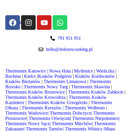
Szybki kontakt:
791 951 951
hello@dolorescooking.pl
Thermomix Katowice |
Nowa Huta
|
Myślenice
|
Wieliczka
|
Bochnia
|
Kielce
|
Kraków Podgórze
|
Kraków Kurdwanów
|
Kraków Bieżanów
|
Thermomix Limanowa
|
Thermomix
Brzesko
|
Thermomix Nowy Targ
|
Thermomix Skawina
|
Thermomix Kraków Bronowice
|
Thermomix Kraków Zabłocie
|
Thermomix Kraków Krowodrza
|
Thermomix Kraków
Kazimierz
|
Thermomix Kraków Grzegórzki
|
Thermomix
Olkusz
|
Thermomix Rzeszów |
Thermomix Wolbrom
|
Thermomix Wadowice
|
Thermomix Dobczyce|
Thermomix
Proszowice
|
Thermomix Oświęcim|
Thermomix Niepołomice|
Thermomix Nowy Sącz|
Thermomix Miechów|
Thermomix
Zakopane|
Thermomix Tarnów|
Thermomix Wiśnicz
|
Mapa