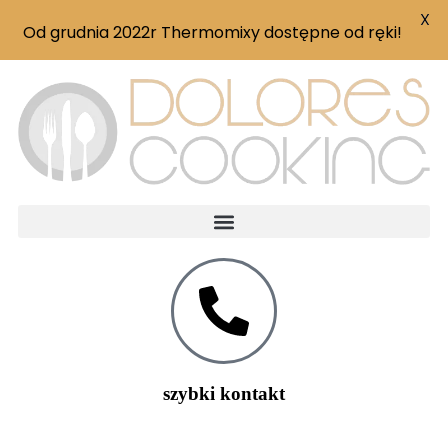
X
Od grudnia 2022r Thermomixy dostępne od ręki!
szybki kontakt