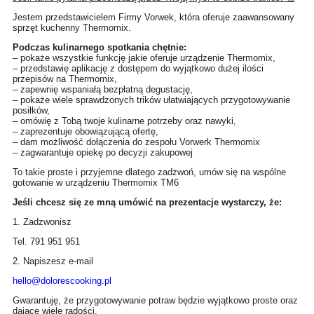
Jestem przedstawicielem Firmy Vorwek, która oferuje zaawansowany
sprzęt kuchenny Thermomix.
Podczas kulinarnego spotkania chętnie:
– pokaże wszystkie funkcję jakie oferuje urządzenie Thermomix,
– przedstawię aplikację z dostępem do wyjątkowo dużej ilości
przepisów na Thermomix,
– zapewnię wspaniałą bezpłatną degustację,
– pokaże wiele sprawdzonych trików ułatwiających przygotowywanie
posiłków,
– omówię z Tobą twoje kulinarne potrzeby oraz nawyki,
– zaprezentuje obowiązującą ofertę,
– dam możliwość dołączenia do zespołu Vorwerk Thermomix
– zagwarantuje opiekę po decyzji zakupowej
To takie proste i przyjemne dlatego zadzwoń, umów się na wspólne
gotowanie w urządzeniu Thermomix TM6
Jeśli chcesz się ze mną umówić na prezentacje wystarczy, że:
1. Zadzwonisz
Tel. 791 951 951
2. Napiszesz e-mail
hello@dolorescooking.pl
Gwarantuję, że przygotowywanie potraw będzie wyjątkowo proste oraz
dające wiele radości.