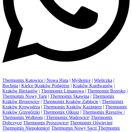
Thermomix Katowice |
Nowa Huta
|
Myślenice
|
Wieliczka
|
Bochnia
|
Kielce
|
Kraków Podgórze
|
Kraków Kurdwanów
|
Kraków Bieżanów
|
Thermomix Limanowa
|
Thermomix Brzesko
|
Thermomix Nowy Targ
|
Thermomix Skawina
|
Thermomix
Kraków Bronowice
|
Thermomix Kraków Zabłocie
|
Thermomix
Kraków Krowodrza
|
Thermomix Kraków Kazimierz
|
Thermomix
Kraków Grzegórzki
|
Thermomix Olkusz
|
Thermomix Rzeszów |
Thermomix Wolbrom
|
Thermomix Wadowice
|
Thermomix
Dobczyce|
Thermomix Proszowice
|
Thermomix Oświęcim|
Thermomix Niepołomice|
Thermomix Nowy Sącz|
Thermomix