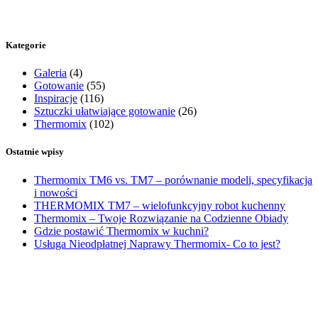
Kategorie
Galeria
(4)
Gotowanie
(55)
Inspiracje
(116)
Sztuczki ułatwiające gotowanie
(26)
Thermomix
(102)
Ostatnie wpisy
Thermomix TM6 vs. TM7 – porównanie modeli, specyfikacja
i nowości
THERMOMIX TM7 – wielofunkcyjny robot kuchenny
Thermomix – Twoje Rozwiązanie na Codzienne Obiady
Gdzie postawić Thermomix w kuchni?
Usługa Nieodpłatnej Naprawy Thermomix- Co to jest?