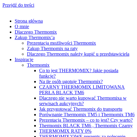
Przejdź do treści
Od grudnia 2022r Thermomixy dostępne od ręki!
Strona główna
O mnie
Dlaczego Thermomix
Zakup Thermomix’a
Prezentacja możliwości Thermomix
Zakup Thermomix na raty
Dlaczego Thermomix należy kupić u przedstawiciela
Inspiracje
Thermomix
Co to jest THERMOMIX? Jakie posiada
funkcje?
Na ile osób ugotuje Thermomix?
CZARNY THERMOMIX LIMITOWANA
PERŁA BLACK TM6
Dlaczego nie warto kupować Thermomixa w
serwisach aukcyjnych?
Jak przygotować Thermomix do transportu
Porównanie Thermomix TM5 i Thermomix TM6
Prezentacja Thermomix – co to jest? Czy warto?
Thermomix BLACK TM6 , Thermomix Czarny
THERMOMIX RATY 0%
THERMOMIX’OWE prezenty za polecenie