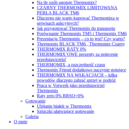
Na ile osób ugotuje Thermomix?
CZARNY THERMOMIX LIMITOWANA
PERŁA BLACK TM6
Dlaczego nie warto kupować Thermomixa w
serwisach aukcyjnych?
Jak przygotować Thermomix do transportu
Porównanie Thermomix TM5 i Thermomix TM6
Prezentacja Thermomix – co to jest? Czy warto?
Thermomix BLACK TM6 , Thermomix Czarny
THERMOMIX RATY 0%
THERMOMIX’OWE prezenty za polecenie
przedstawiciela!
THERMOMIX, a oszczędność czasu
Thermomix Friend dodatkowe naczynie gotujące
THERMOMIX NA WAKACJACH – kilka
powodów dlaczego zabrać sprzęt w podróż
Praca w Vorwerk jako przedstawiciel
Thermomix
Raty zero 0% RRSO=0%
Gotowanie
Ubijanie białek w Thermomix
Sztuczki ułatwiające gotowanie
Galeria
O mnie