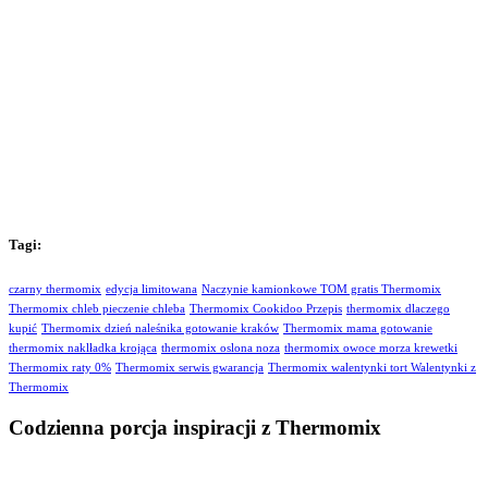
Tagi:
czarny thermomix
edycja limitowana
Naczynie kamionkowe TOM gratis Thermomix
Thermomix chleb pieczenie chleba
Thermomix Cookidoo Przepis
thermomix dlaczego
kupić
Thermomix dzień naleśnika gotowanie kraków
Thermomix mama gotowanie
thermomix naklładka krojąca
thermomix oslona noza
thermomix owoce morza krewetki
Thermomix raty 0%
Thermomix serwis gwarancja
Thermomix walentynki tort Walentynki z
Thermomix
Codzienna porcja inspiracji z Thermomix