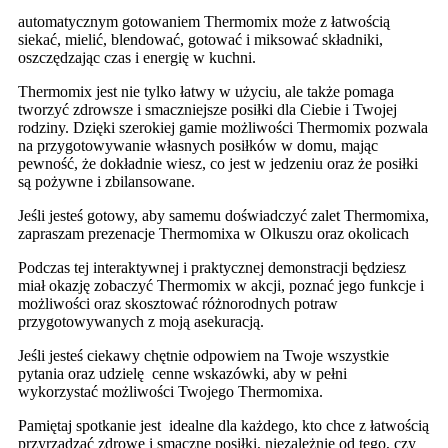
automatycznym gotowaniem Thermomix może z łatwością
siekać, mielić, blendować, gotować i miksować składniki,
oszczędzając czas i energię w kuchni.
Thermomix jest nie tylko łatwy w użyciu, ale także pomaga
tworzyć zdrowsze i smaczniejsze posiłki dla Ciebie i Twojej
rodziny. Dzięki szerokiej gamie możliwości Thermomix pozwala
na przygotowywanie własnych posiłków w domu, mając
pewność, że dokładnie wiesz, co jest w jedzeniu oraz że posiłki
są pożywne i zbilansowane.
Jeśli jesteś gotowy, aby samemu doświadczyć zalet Thermomixa,
zapraszam prezenacje Thermomixa w Olkuszu oraz okolicach
Podczas tej interaktywnej i praktycznej demonstracji będziesz
miał okazję zobaczyć Thermomix w akcji, poznać jego funkcje i
możliwości oraz skosztować różnorodnych potraw
przygotowywanych z moją asekuracją.
Jeśli jesteś ciekawy chętnie odpowiem na Twoje wszystkie
pytania oraz udzielę cenne wskazówki, aby w pełni
wykorzystać możliwości Twojego Thermomixa.
Pamiętaj spotkanie jest idealne dla każdego, kto chce z łatwością
przyrządzać zdrowe i smaczne posiłki, niezależnie od tego, czy