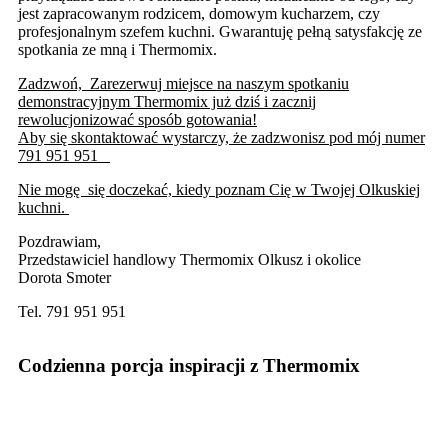
jest zapracowanym rodzicem, domowym kucharzem, czy
profesjonalnym szefem kuchni. Gwarantuję pełną satysfakcję ze
spotkania ze mną i Thermomix.
Zadzwoń, Zarezerwuj miejsce na naszym spotkaniu
demonstracyjnym Thermomix już dziś i zacznij
rewolucjonizować sposób gotowania!
Aby się skontaktować wystarczy, że zadzwonisz pod mój numer
791 951 951
Nie mogę się doczekać, kiedy poznam Cię w Twojej Olkuskiej
kuchni.
Pozdrawiam,
Przedstawiciel handlowy Thermomix Olkusz i okolice
Dorota Smoter
Tel. 791 951 951
Codzienna porcja inspiracji z Thermomix